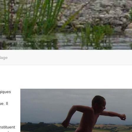
lage
giques
e. Il
nstituent