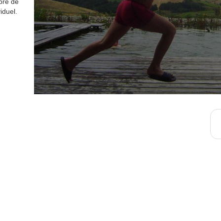
bre de
iduel.